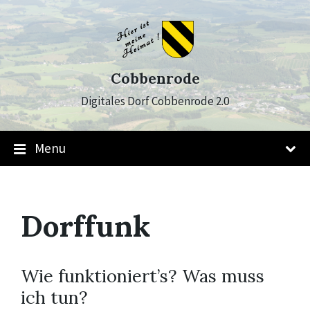
Skip
Skip
Skip
to
to
to
content
main
footer
navigation
Cobbenrode
Digitales Dorf Cobbenrode 2.0
Menu
Dorffunk
Wie funktioniert’s? Was muss
ich tun?