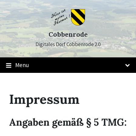
Skip
Skip
Skip
to
to
to
content
main
footer
navigation
Cobbenrode
Digitales Dorf Cobbenrode 2.0
Menu
Impressum
Angaben gemäß § 5 TMG: