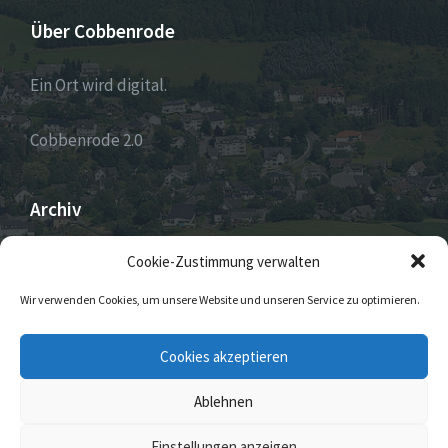
Über Cobbenrode
Ein Ort wird digital.
Cobbenrode 2.0
Archiv
ARCHIV
Cookie-Zustimmung verwalten
Wir verwenden Cookies, um unsere Website und unseren Service zu optimieren.
E-
Facebook
Twitter
Instagram
Cookies akzeptieren
Mail
Ablehnen
© 2026 Cobbenrode
Einstellungen anzeigen