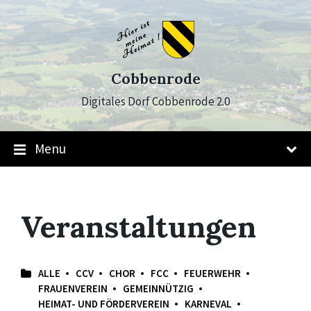
Skip
Skip
Skip
to
to
to
content
main
footer
navigation
Cobbenrode
Digitales Dorf Cobbenrode 2.0
Menu
Veranstaltungen
ALLE
CCV
CHOR
FCC
FEUERWEHR
FRAUENVEREIN
GEMEINNÜTZIG
HEIMAT- UND FÖRDERVEREIN
KARNEVAL