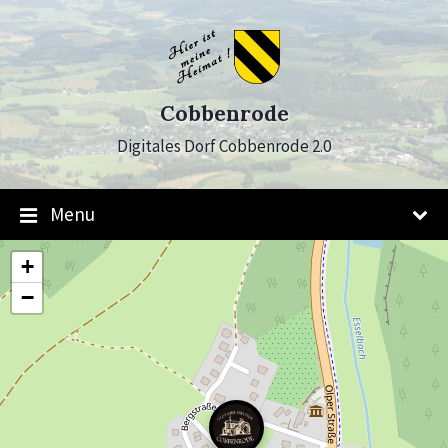
Skip
Skip
Skip
to
to
to
content
main
footer
navigation
Cobbenrode
Digitales Dorf Cobbenrode 2.0
Menu
+
−