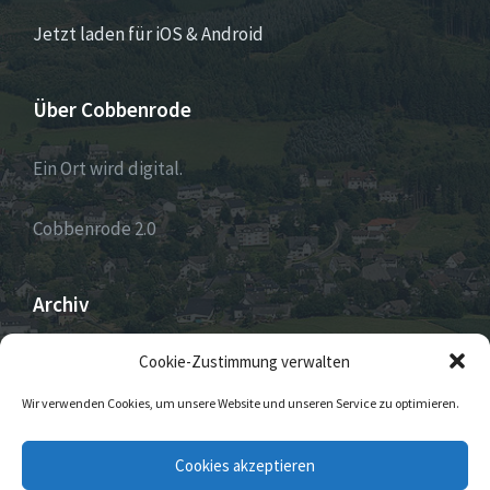
Jetzt laden für iOS & Android
Über Cobbenrode
Ein Ort wird digital.
Cobbenrode 2.0
Archiv
ARCHIV
Cookie-Zustimmung verwalten
Wir verwenden Cookies, um unsere Website und unseren Service zu optimieren.
E-
Facebook
Twitter
Instagram
Cookies akzeptieren