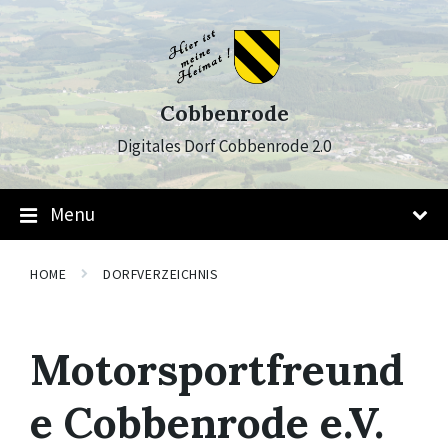
Skip
Skip
Skip
to
to
to
content
main
footer
navigation
Cobbenrode
Digitales Dorf Cobbenrode 2.0
Menu
HOME
DORFVERZEICHNIS
Motorsportfreund
e Cobbenrode e.V.