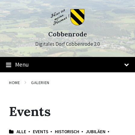
Skip
Skip
Skip
to
to
to
content
main
footer
navigation
Cobbenrode
Digitales Dorf Cobbenrode 2.0
Menu
HOME
GALERIEN
Events
ALLE
EVENTS
HISTORISCH
JUBILÄEN