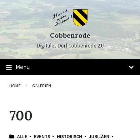
Skip
Skip
Skip
to
to
to
content
main
footer
navigation
Cobbenrode
Digitales Dorf Cobbenrode 2.0
Menu
HOME
GALERIEN
700
ALLE
EVENTS
HISTORISCH
JUBILÄEN