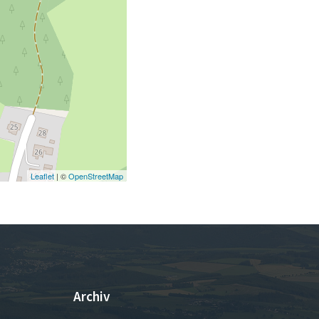
Leaflet
| ©
OpenStreetMap
Archiv