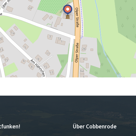
tfunken!
Über Cobbenrode