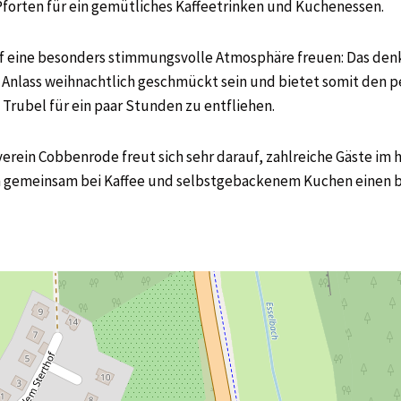
Pforten für ein gemütliches Kaffeetrinken und Kuchenessen.
uf eine besonders stimmungsvolle Atmosphäre freuen: Das de
 Anlass weihnachtlich geschmückt sein und bietet somit den
Trubel für ein paar Stunden zu entfliehen.
rein Cobbenrode freut sich sehr darauf, zahlreiche Gäste im h
 gemeinsam bei Kaffee und selbstgebackenem Kuchen einen b