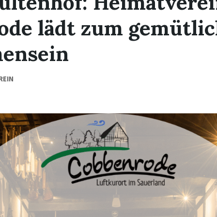
ultenhof: Heimatvere
ode lädt zum gemütli
ensein
REIN