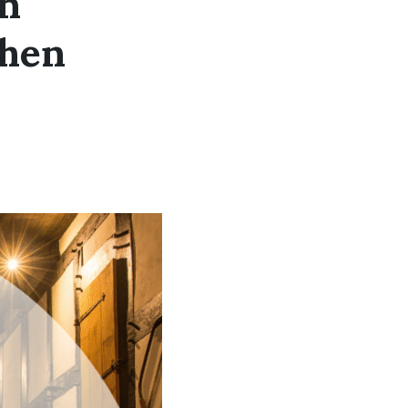
in
chen