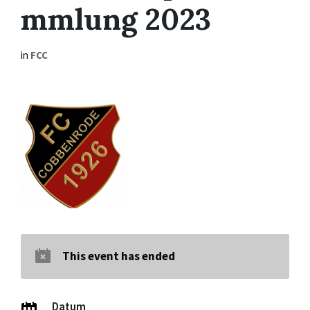
mmlung 2023
in
FCC
This event has ended
Datum