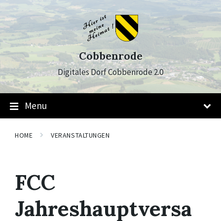
Skip
Skip
Skip
to
to
to
content
main
footer
navigation
Cobbenrode
Digitales Dorf Cobbenrode 2.0
Menu
HOME
VERANSTALTUNGEN
FCC
Jahreshauptversa