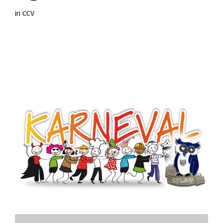
in
CCV