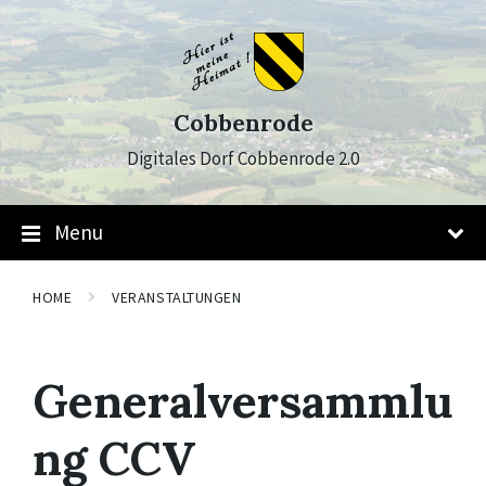
Skip
Skip
Skip
to
to
to
content
main
footer
navigation
Cobbenrode
Digitales Dorf Cobbenrode 2.0
Menu
HOME
VERANSTALTUNGEN
Generalversammlu
ng CCV