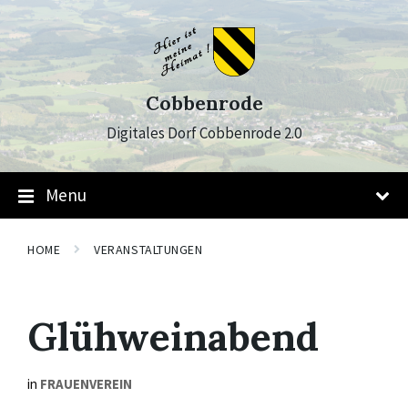
Skip
Skip
Skip
to
to
to
content
main
footer
navigation
Cobbenrode
Digitales Dorf Cobbenrode 2.0
Menu
HOME
VERANSTALTUNGEN
Glühweinabend
in
FRAUENVEREIN