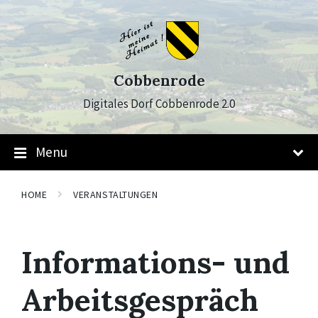
Skip
Skip
Skip
to
to
to
content
main
footer
navigation
Cobbenrode
Digitales Dorf Cobbenrode 2.0
Menu
HOME
VERANSTALTUNGEN
Informations- und
Arbeitsgespräch