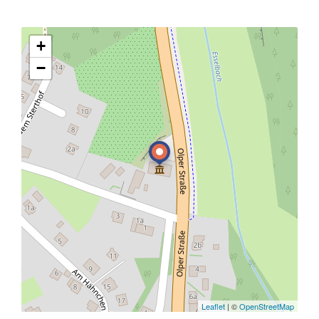
+
−
Leaflet
| ©
OpenStreetMap