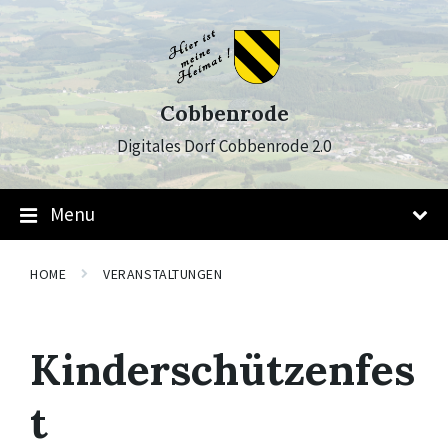
Skip
Skip
Skip
to
to
to
content
main
footer
navigation
Cobbenrode
Digitales Dorf Cobbenrode 2.0
Menu
HOME
VERANSTALTUNGEN
Kinderschützenfes
t