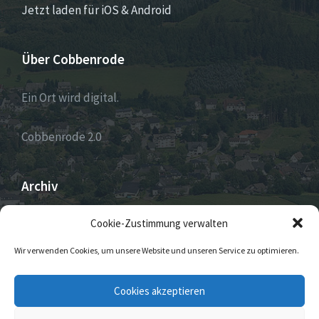
Jetzt laden für iOS & Android
Über Cobbenrode
Ein Ort wird digital.
Cobbenrode 2.0
Archiv
ARCHIV
Cookie-Zustimmung verwalten
Wir verwenden Cookies, um unsere Website und unseren Service zu optimieren.
E-
Facebook
Twitter
Instagram
Cookies akzeptieren
Mail