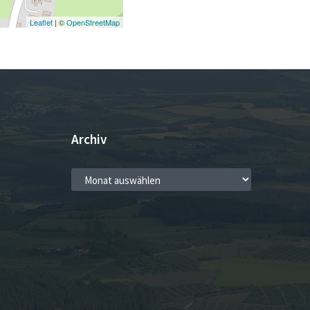
Leaflet
| ©
OpenStreetMap
Archiv
ARCHIV