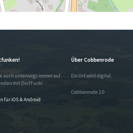
tfunken!
Über Cobbenrode
ie auch unterwegs immer auf
Ein Ort wird digital.
nden mit DorfFunk!
Cobbenrode 2.0
n für iOS & Android