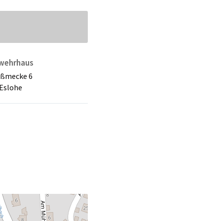
wehrhaus
eßmecke 6
Eslohe