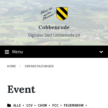
Skip
Skip
Skip
to
to
to
content
main
footer
navigation
Cobbenrode
Digitales Dorf Cobbenrode 2.0
Menu
HOME
VERANSTALTUNGEN
Event
ALLE
CCV
CHOR
FCC
FEUERWEHR