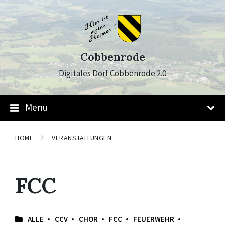
Skip
Skip
Skip
to
to
to
content
main
footer
navigation
Cobbenrode
Digitales Dorf Cobbenrode 2.0
Menu
HOME
VERANSTALTUNGEN
FCC
ALLE
CCV
CHOR
FCC
FEUERWEHR