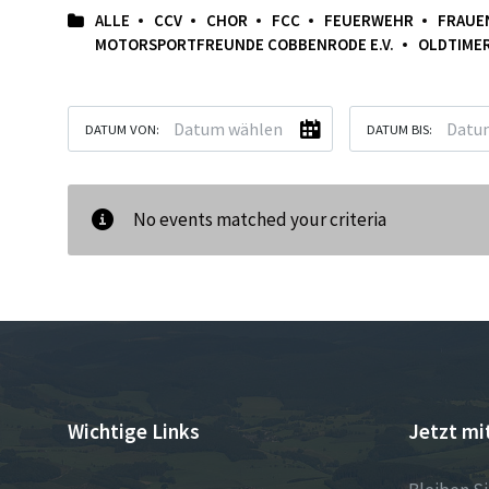
ALLE
CCV
CHOR
FCC
FEUERWEHR
FRAUE
MOTORSPORTFREUNDE COBBENRODE E.V.
OLDTIME
DATUM VON:
DATUM BIS:
No events matched your criteria
Wichtige Links
Jetzt mi