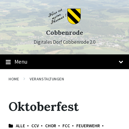
Skip
Skip
Skip
to
to
to
content
main
footer
navigation
Cobbenrode
Digitales Dorf Cobbenrode 2.0
Menu
HOME
VERANSTALTUNGEN
Oktoberfest
ALLE
CCV
CHOR
FCC
FEUERWEHR