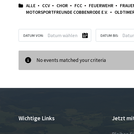
ALLE
CCV
CHOR
FCC
FEUERWEHR
FRAUE
MOTORSPORTFREUNDE COBBENRODE E.V.
OLDTIME
DATUM VON:
DATUM BIS:
No events matched your criteria
Wichtige Links
Jetzt mi