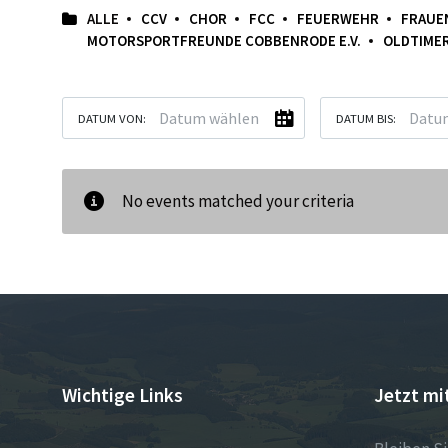
ALLE
CCV
CHOR
FCC
FEUERWEHR
FRAUE
MOTORSPORTFREUNDE COBBENRODE E.V.
OLDTIME
DATUM VON:
DATUM BIS:
No events matched your criteria
Wichtige Links
Jetzt mi