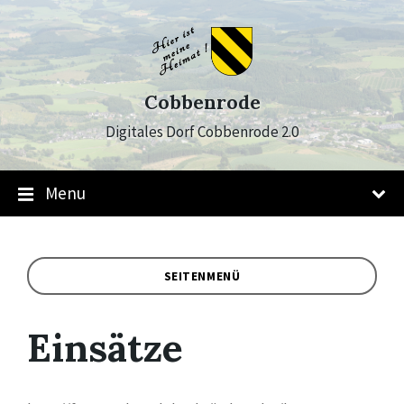
Skip
Skip
Skip
to
to
to
content
main
footer
navigation
Cobbenrode
Digitales Dorf Cobbenrode 2.0
Menu
SEITENMENÜ
Einsätze