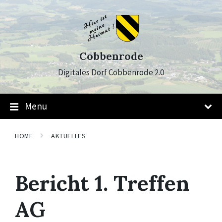
Skip
Skip
Skip
to
to
to
content
main
footer
navigation
Cobbenrode
Digitales Dorf Cobbenrode 2.0
Menu
HOME
AKTUELLES
Bericht 1. Treffen
AG