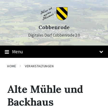
Skip
Skip
Skip
to
to
to
content
main
footer
navigation
Cobbenrode
Digitales Dorf Cobbenrode 2.0
Menu
HOME
VERANSTALTUNGEN
Alte Mühle und
Backhaus