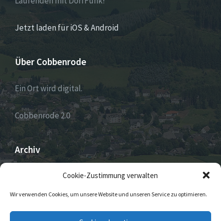
Laufenden mit DorfFunk!
Jetzt laden für iOS & Android
Über Cobbenrode
Ein Ort wird digital.
Cobbenrode 2.0
Archiv
ARCHIV
Cookie-Zustimmung verwalten
Wir verwenden Cookies, um unsere Website und unseren Service zu optimieren.
E-
Facebook
Twitter
Instagram