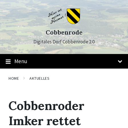
Skip
Skip
Skip
to
to
to
content
main
footer
navigation
Cobbenrode
Digitales Dorf Cobbenrode 2.0
Menu
HOME
AKTUELLES
Cobbenroder
Imker rettet