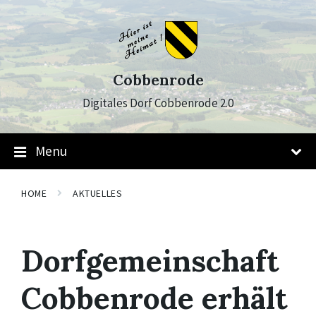
Skip
Skip
Skip
to
to
to
content
main
footer
navigation
Cobbenrode
Digitales Dorf Cobbenrode 2.0
Menu
HOME
AKTUELLES
Dorfgemeinschaft
Cobbenrode erhält