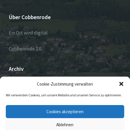
Über Cobbenrode
Ein Ort wird digital.
Cobbenrode 2.0
Archiv
ARCHIV
Cookie-Zustimmung verwalten
Wir verwenden Cookies, um unsere Website und unseren Service zu optimieren.
E-
Facebook
Twitter
Instagram
Cookies akzeptieren
Mail
Ablehnen