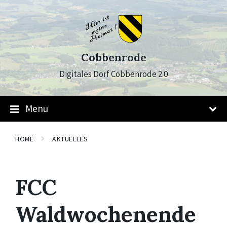
Skip
Skip
Skip
to
to
to
content
main
footer
navigation
Cobbenrode
Digitales Dorf Cobbenrode 2.0
Menu
HOME
AKTUELLES
FCC
Waldwochenende