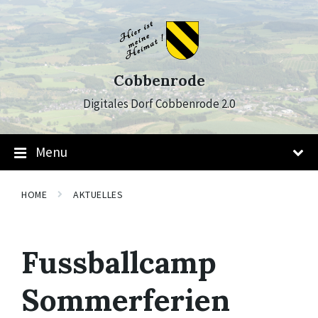
Skip
Skip
Skip
to
to
to
content
main
footer
navigation
Cobbenrode
Digitales Dorf Cobbenrode 2.0
Menu
HOME
AKTUELLES
Fussballcamp
Sommerferien