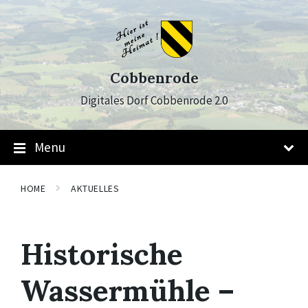
Skip
Skip
Skip
to
to
to
content
main
footer
navigation
Cobbenrode
Digitales Dorf Cobbenrode 2.0
Menu
HOME
AKTUELLES
Historische
Wassermühle –