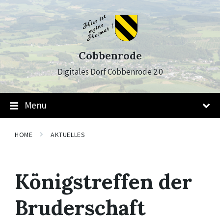
Skip
Skip
Skip
to
to
to
content
main
footer
navigation
Cobbenrode
Digitales Dorf Cobbenrode 2.0
Menu
HOME
AKTUELLES
Königstreffen der
Bruderschaft