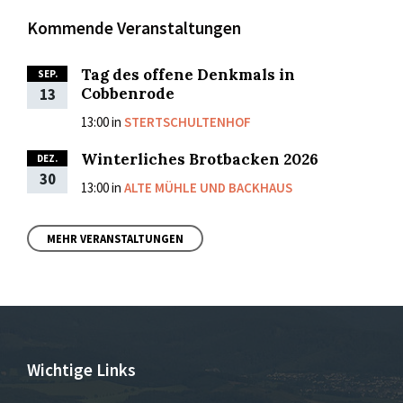
Kommende Veranstaltungen
Tag des offene Denkmals in
SEP.
Cobbenrode
13
13:00
in
STERTSCHULTENHOF
Winterliches Brotbacken 2026
DEZ.
30
13:00
in
ALTE MÜHLE UND BACKHAUS
MEHR VERANSTALTUNGEN
Wichtige Links