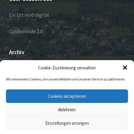
Ein Ort wird digital.
Cobbenrode 2.0
Archiv
ARCHIV
Cookie-Zustimmung verwalten
Wir verwenden Cookies, um unsere Website und unseren Service zu optimieren.
E-
Facebook
Twitter
Instagram
Cookies akzeptieren
Mail
Ablehnen
© 2026 Cobbenrode
Einstellungen anzeigen