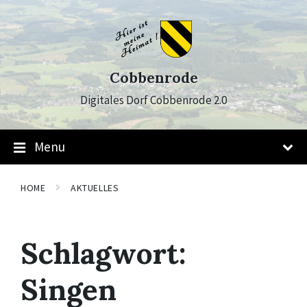
Skip
Skip
Skip
to
to
to
content
main
footer
navigation
Cobbenrode
Digitales Dorf Cobbenrode 2.0
Menu
HOME
AKTUELLES
Schlagwort:
Singen