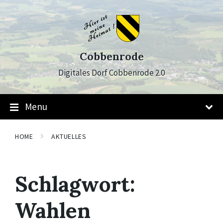
Skip
Skip
Skip
to
to
to
content
main
footer
navigation
Cobbenrode
Digitales Dorf Cobbenrode 2.0
Menu
HOME
AKTUELLES
Schlagwort:
Wahlen