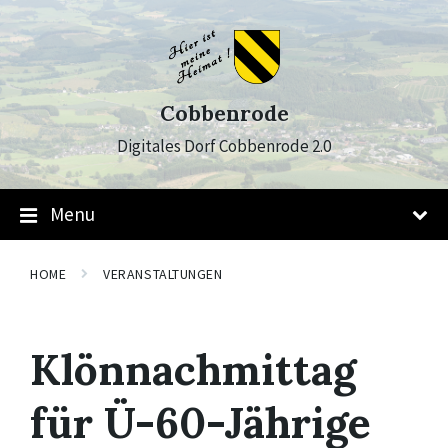
Skip
Skip
Skip
to
to
to
content
main
footer
navigation
Cobbenrode
Digitales Dorf Cobbenrode 2.0
Menu
HOME
VERANSTALTUNGEN
Klönnachmittag
für Ü-60-Jährige