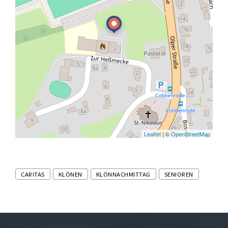
Leaflet
| ©
OpenStreetMap
Tags
CARITAS
KLÖNEN
KLÖNNACHMITTAG
SENIOREN