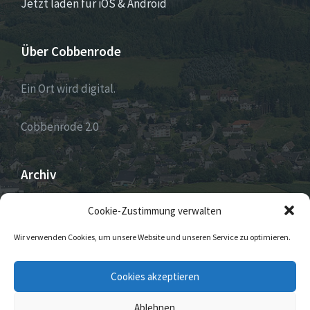
Jetzt laden für iOS & Android
Über Cobbenrode
Ein Ort wird digital.
Cobbenrode 2.0
Archiv
ARCHIV
Cookie-Zustimmung verwalten
Wir verwenden Cookies, um unsere Website und unseren Service zu optimieren.
E-
Facebook
Twitter
Instagram
Cookies akzeptieren
Mail
Ablehnen