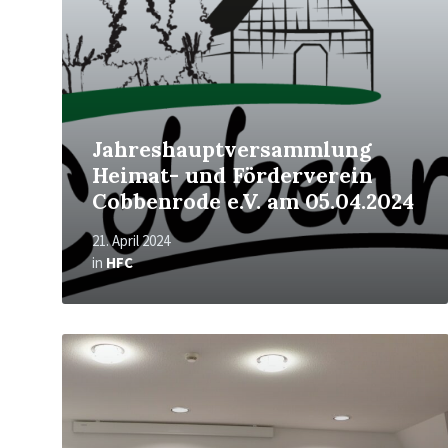
Jahreshauptversammlung
Heimat- und Förderverein
Cobbenrode e.V. am 05.04.2024
21. April 2024
in
HFC
Mehr
erfahren