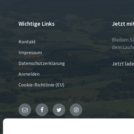
Wichtige Links
Jetzt mi
Bleiben S
Kontakt
dem Laufe
Impressum
Datenschutzerklärung
Jetzt lade
Anmelden
Cookie-Richtlinie (EU)
E-
Facebook
Twitter
Instagram
Mail
© 2026 Cobbenrode