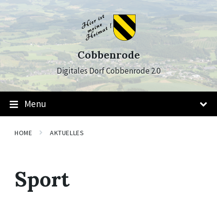
Skip
Skip
Skip
to
to
to
content
main
footer
navigation
Cobbenrode
Digitales Dorf Cobbenrode 2.0
Menu
HOME
AKTUELLES
Sport