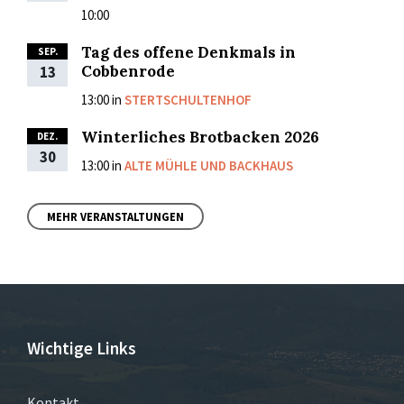
10:00
Tag des offene Denkmals in
SEP.
Cobbenrode
13
13:00
in
STERTSCHULTENHOF
Winterliches Brotbacken 2026
DEZ.
30
13:00
in
ALTE MÜHLE UND BACKHAUS
MEHR VERANSTALTUNGEN
Wichtige Links
Kontakt