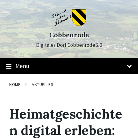
Skip
Skip
Skip
to
to
to
content
main
footer
navigation
Cobbenrode
Digitales Dorf Cobbenrode 2.0
Menu
HOME
AKTUELLES
Heimatgeschichte
n digital erleben: