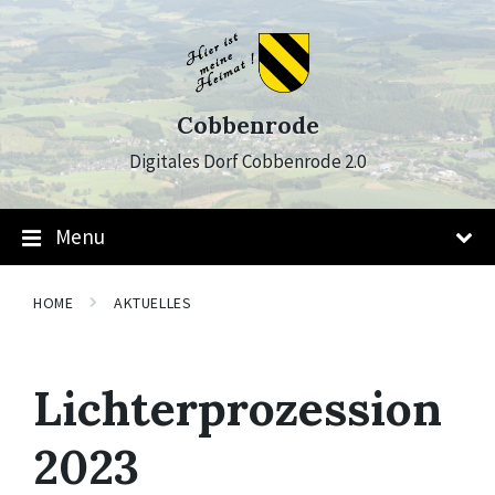
Skip
Skip
Skip
to
to
to
content
main
footer
navigation
Cobbenrode
Digitales Dorf Cobbenrode 2.0
Menu
HOME
AKTUELLES
Lichterprozession
2023