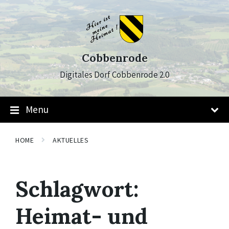
Skip
Skip
Skip
to
to
to
content
main
footer
navigation
Cobbenrode
Digitales Dorf Cobbenrode 2.0
Menu
HOME
AKTUELLES
Schlagwort:
Heimat- und