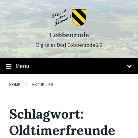
Skip
Skip
Skip
to
to
to
content
main
footer
navigation
Cobbenrode
Digitales Dorf Cobbenrode 2.0
Menu
HOME
AKTUELLES
Schlagwort:
Oldtimerfreunde