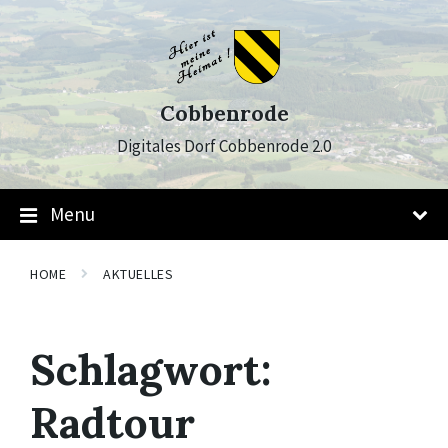
Skip
Skip
Skip
to
to
to
content
main
footer
navigation
Cobbenrode
Digitales Dorf Cobbenrode 2.0
Menu
HOME
AKTUELLES
Schlagwort:
Radtour